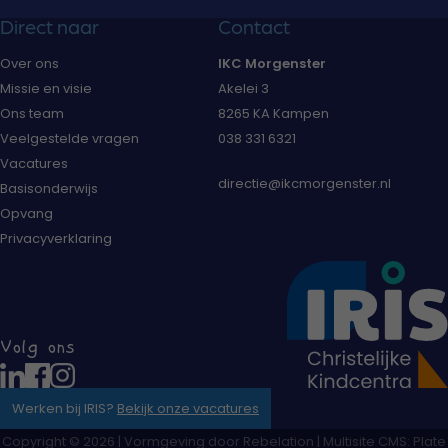
Direct naar
Contact
Over ons
IKC Morgenster
Missie en visie
Akelei 3
Ons team
8265 KA Kampen
Veelgestelde vragen
038 331 6321
Vacatures
directie@ikcmorgenster.nl
Basisonderwijs
Opvang
Privacyverklaring
Volg ons
Werken bij IRIS?
Bekijk onze vacatures
Copyright © 2026 | Vormgeving door
Rebelation
| Multisite CMS:
Plate