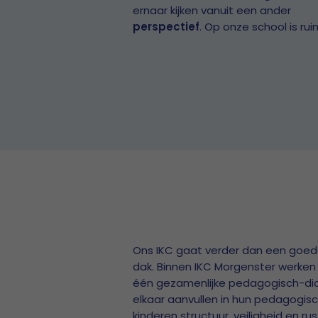
ernaar kijken vanuit een ander
perspectief
. Op onze school is ru
Ons IKC gaat verder dan een goe
dak. Binnen IKC Morgenster werken
één gezamenlijke pedagogisch-dida
elkaar aanvullen in hun pedagogisc
kinderen structuur, veiligheid en r