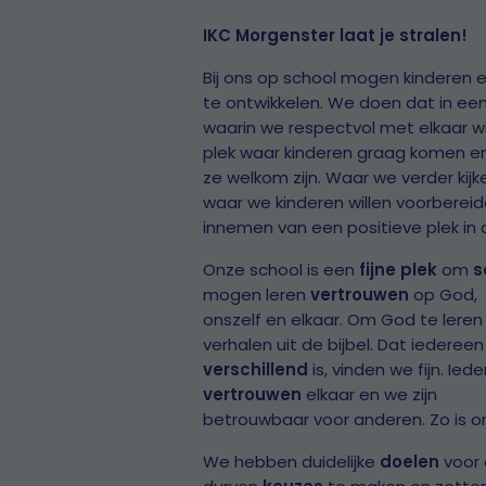
IKC Morgenster laat je stralen!
Bij ons op school mogen kinderen e
te ontwikkelen. We doen dat in ee
waarin we respectvol met elkaar wi
plek waar kinderen graag komen e
ze welkom zijn. Waar we verder kij
waar we kinderen willen voorberei
innemen van een positieve plek in
Onze school is een
fijne plek
om
s
mogen leren
vertrouwen
op God,
onszelf en elkaar. Om God te lere
verhalen uit de bijbel. Dat iedereen
verschillend
is, vinden we fijn. Ied
vertrouwen
elkaar en we zijn
betrouwbaar voor anderen. Zo is 
We hebben duidelijke
doelen
voor 