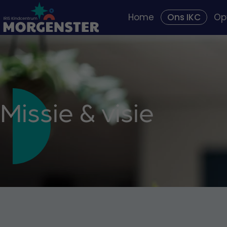
Home
Ons IKC
Op
Missie & visie
Peu
Team
Buit
Openings- en lesti
Insc
Praktische zaken
Insch
Ouders aan het wo
Alg
Missie & visie