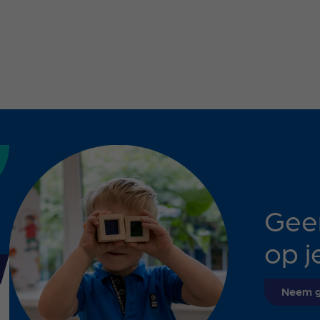
Gee
op j
Neem g