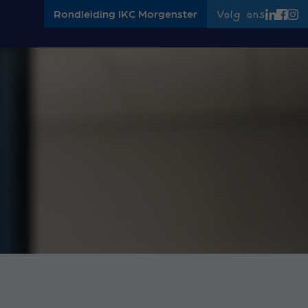
Rondleiding IKC Morgenster
Volg ons