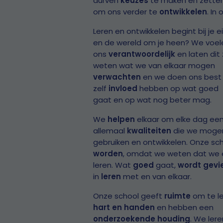
durven
keuzes
te maken en zetten
om ons verder te
ontwikkelen
. In
Leren en ontwikkelen begint bij je 
en de wereld om je heen? We voel
ons
verantwoordelijk
en laten dit
weten wat we van elkaar mogen
verwachten
en we doen ons best
zelf
invloed
hebben op wat goed
gaat en op wat nog beter mag.
We
helpen
elkaar om elke dag een
allemaal
kwaliteiten
die we moge
gebruiken en ontwikkelen. Onze sch
worden
, omdat we weten dat we 
leren. Wat
goed
gaat,
wordt gevi
in
leren
met en van elkaar.
Onze school geeft
ruimte
om te le
hart en handen
en hebben een
onderzoekende houding
. We ler