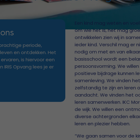
Een kind mag weten en voe
 ons
om wie het is, het mag groe
ontwikkelen zien wij in sam
ieder kind. Verschil mag er n
 prachtige periode,
nodig om met en van elkaar 
leven en ontdekken. Het
basisschool wordt een belan
 ervaren, is hiervoor een
persoonsvorming. We willen 
n IRIS Opvang lees je er
positieve bijdrage kunnen l
samenleving. We vinden het 
zelfstandig te zijn en lere
aandacht. We vinden het ook
leren samenwerken. IKC Mor
de wijk. We willen een ontmo
diverse achtergronden elka
leren en plezier hebben.
“We gaan samen voor de ki