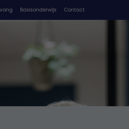
vang
Basisonderwijs
Contact
teropvang
Interesseformulier
Groepen
enschoolse opvang
Schoolgids 2025-2026
Ondersteuning
jden & vakanties
hrijven
Downloads
Veelgestelde vragen
rijfformulier
Vacatures
ord
emene voorwaarden
Klachten