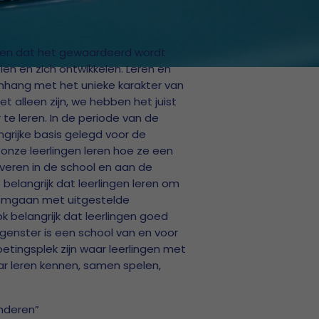
len dat het gewaardeerd wordt
ien en zich ontwikkelen. Leren en
enhang met het unieke karakter van
iet alleen zijn, we hebben het juist
te leren. In de periode van de
grijke basis gelegd voor de
onze leerlingen leren hoe ze een
everen in de school en aan de
belangrijk dat leerlingen leren om
n omgaan met uitgestelde
 belangrijk dat leerlingen goed
genster is een school van en voor
etingsplek zijn waar leerlingen met
ar leren kennen, samen spelen,
nderen”