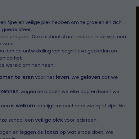
en fijne en veilige plek hebben om te groeien en zich
n goede sfeer,
llen omgaan. Onze school staat midden in de wijk, een
n waar
ken dan de ontwikkeling van cognitieve gebieden en
den op het
 de wereld om hen heen.
amen te leren
voor het
leven
. We
geloven
dat we
n
kennen
, zingen en bidden we elke dag en horen we
ereen is
welkom
en krijgt respect voor wie hij of zij is. We
onze school een
veilige plek
voor iedereen.
ogen en leggen de
focus
op wat ertoe doet. We