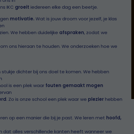
 ons in
 ons IKC
groeit
iedereen elke dag een beetje.
eigen
motivatie.
Wat is jouw droom voor jezelf, je klas
en
 zien. We hebben duidelijke
afspraken
, zodat we
 om ons hieraan te houden. We onderzoeken hoe we
 stukje dichter bij ons doel te komen. We hebben
n
ool is een plek waar
fouten gemaakt mogen
ervan
erd
. Zo is onze school een plek waar we
plezier
hebben
ren op een manier die bij je past. We leren met
hoofd,
en dat alles verschillende kanten heeft wanneer we