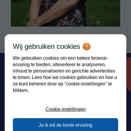
Wij gebruiken cookies 🍪
We gebruiken cookies om een betere browse-
ervaring te bieden, siteverkeer te analyseren,
inhoud te personaliseren en gerichte advertenties
te tonen. Lees hoe we cookies gebruiken en hoe u
Vraag een rondleiding aan
ze kunt beheren door op "cookie-instellingen" te
klikken.
Call me back by fax
E-mailadres
Cookie instellingen
Naam- en achternaam
Ja ik wil de beste ervaring