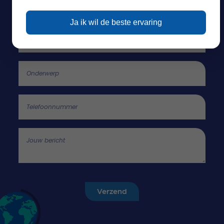
Call me back by fax
Naam- en achternaam
Ja ik wil de beste ervaring
E-mailadres
Onderwerp
Telefoonnummer
Jouw bericht
Verzend