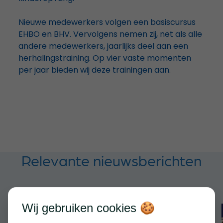
Nieuwe medewerkers volgen een basiscursus
EHBO en BHV. Vervolgens nemen zij, net als alle
andere medewerkers, jaarlijks deel aan een
herhalingstraining. Op vier vaste momenten
per jaar bieden wij deze trainingen aan.
Relevante nieuwsberichten
Wij gebruiken cookies 🍪