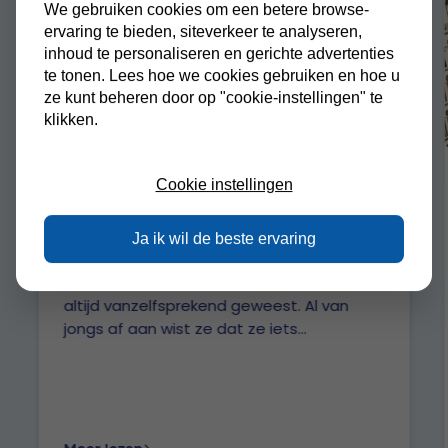
We gebruiken cookies om een betere browse-
ervaring te bieden, siteverkeer te analyseren,
inhoud te personaliseren en gerichte advertenties
te tonen. Lees hoe we cookies gebruiken en hoe u
ze kunt beheren door op "cookie-instellingen" te
klikken.
16 april 2026
Cookie instellingen
Pedagogisch Professional
Christianne: “Kinderen zien
groeien geeft elke dag energie”
Ja ik wil de beste ervaring
Voor Christianne is werken met kinderen
altijd vanzelfsprekend geweest. Al van
jongs af aan wist ze dat ze iets...
Meer lezen